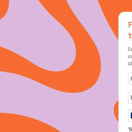
F
t
F
c
c
T